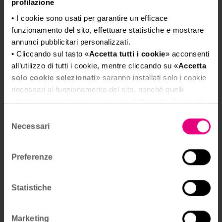
profilazione
ANNOUNCEMENT CEREMONY
• I cookie sono usati per garantire un efficace
funzionamento del sito, effettuare statistiche e mostrare
annunci pubblicitari personalizzati.
LOGIN TO JOIN
• Cliccando sul tasto «
Accetta tutti i cookie
» acconsenti
all’utilizzo di tutti i cookie, mentre cliccando su «
Accetta
solo cookie selezionati
» saranno installati solo i cookie
necessari al funzionamento del sito, nonché quelli
ulteriori eventualmente selezionati dall’utente. Cliccando
Description
su “
Rifiuta i cookie
”, verranno installati solo i cookie
Selezione
tecnici.
Necessari
del
Event languages:
Italiano
• Cliccando su «
Mostra dettagli
» puoi vedere nel
consenso
dettaglio i singoli cookie e le terze parti che installano i
Preferenze
cookie tramite il presente sito.
•
Clicca qui
per visualizzare l'informativa sulla privacy.
Organizers
Statistiche
Veronafiere
Marketing