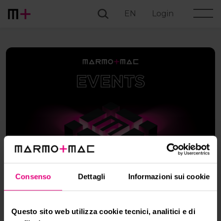
EN
Login
Consenso
Dettagli
Informazioni sui cookie
Tuesday, 23 September
17:15
•
Sunday, 23 November
18:30
(CEST)
MASTRI DELLA PIETRA
Questo sito web utilizza cookie tecnici, analitici e di